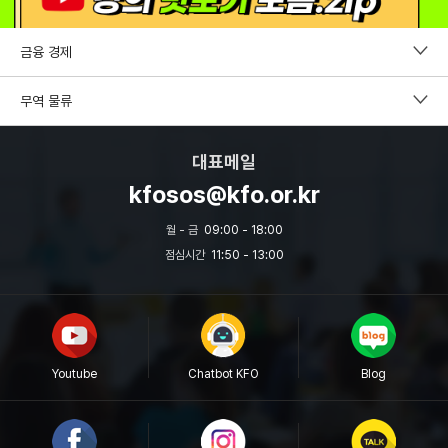
금융 경제
펀드투자권유자문인력
무역 물류
증권투자권유자문인력
CDCS
대표메일
파생상품투자권유자문인력
국제무역사1급
kfosos@kfo.or.kr
외환전문역 2종
무역영어
월 - 금
09:00 - 18:00
투자자산운용사
점심시간
11:50 - 13:00
보세사
원산지관리사
물류관리사
Youtube
Chatbot KFO
Blog