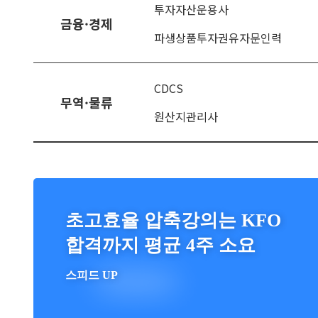
투자자산운용사
금융·경제
파생상품투자권유자문인력
CDCS
무역·물류
원산지관리사
초고효율 압축강의는 KFO
합격까지 평균 4주 소요
스피드 UP