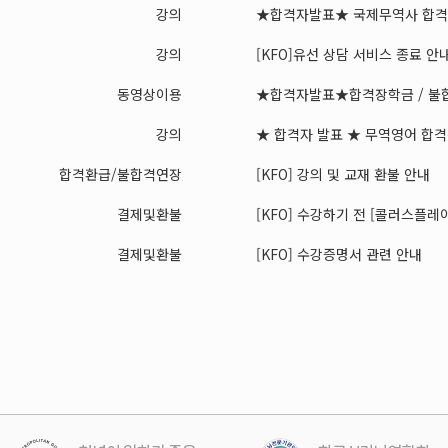
강의
★합격자발표★ 국제무역사 합격장
강의
[KFO]유선 상담 서비스 종료 안
동영상이용
★합격자발표★합격장학금 / 불합
강의
★ 합격자 발표 ★ 무역영어 합격장
합격환급/불합격연장
[KFO] 강의 및 교재 환불 안내
결제및환불
[KFO] 수강하기 전 [콜러스플레이어
결제및환불
[KFO] 수강증명서 관련 안내