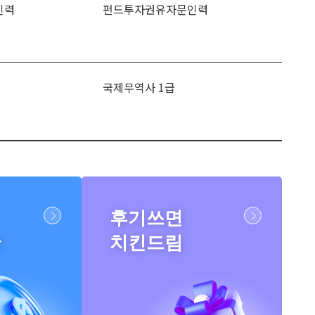
인력
펀드투자권유자문인력
국제무역사 1급
후기쓰면
반
치킨드림