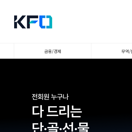
금융/경제
무역/