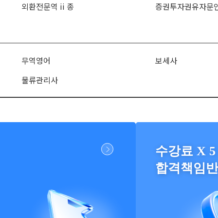
외환전문역 ii 종
증권투자권유자문
무역영어
보세사
물류관리사
수강료 X 5
합격책임