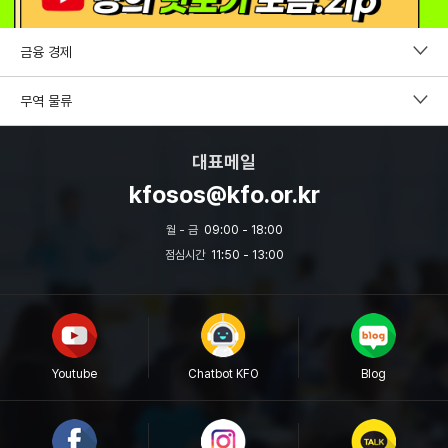
금융 경제
펀드투자권유자문인력
무역 물류
증권투자권유자문인력
CDCS
대표메일
파생상품투자권유자문인력
국제무역사1급
kfosos@kfo.or.kr
외환전문역 2종
무역영어
월 - 금
09:00 - 18:00
투자자산운용사
점심시간
11:50 - 13:00
보세사
원산지관리사
물류관리사
Youtube
Chatbot KFO
Blog