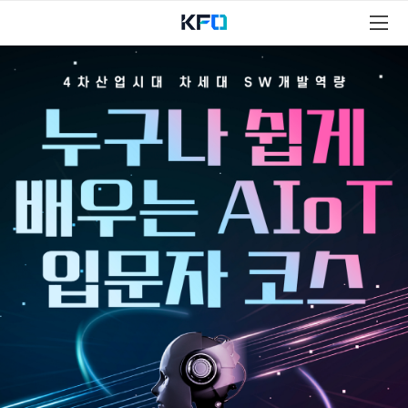
A
I
o
T
과
정