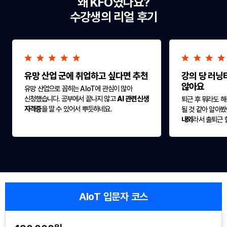
왜 KFO였나요?
수강생의 리얼 후기
유망 산업 군에 취업하고 싶다면 추천
강의 당 러닝
않아요
유망 산업으로 꼽히는 AIoT에 관심이 많아
신청했습니다. 공부에서 끝나지 않고
AI 관련 신생
퇴근 후 뭐라도 해
자격증
을 딸 수 있어서 뿌듯하네요.
될 것 같아 알아봤
내외
라서 출퇴근 
AIoT 입문자 코스