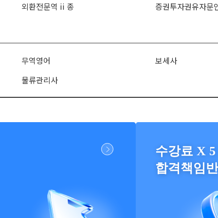
외환전문역 ii 종
증권투자권유자문
무역영어
보세사
물류관리사
수강료 X 5
합격책임