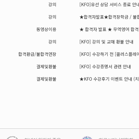
강의
[KFO]유선 상담 서비스 종료 안
강의
★합격자발표★합격장학금 / 불합
동영상이용
★ 합격자 발표 ★ 무역영어 합격장
강의
[KFO] 강의 및 교재 환불 안내
합격환급/불합격연장
[KFO] 수강하기 전 [콜러스플레이어
결제및환불
[KFO] 수강증명서 관련 안내
결제및환불
★KFO 수강후기 이벤트 안내 (치킨