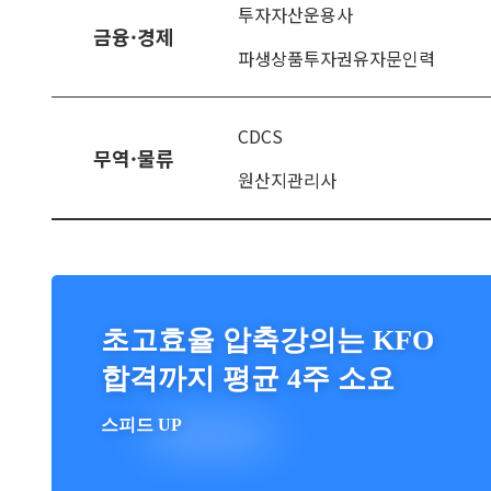
투자자산운용사
금융·경제
파생상품투자권유자문인력
CDCS
무역·물류
원산지관리사
초고효율 압축강의는 KFO
합격까지 평균 4주 소요
스피드 UP