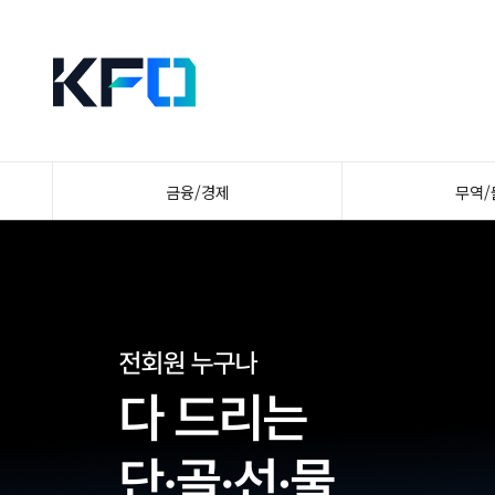
금융/경제
무역/