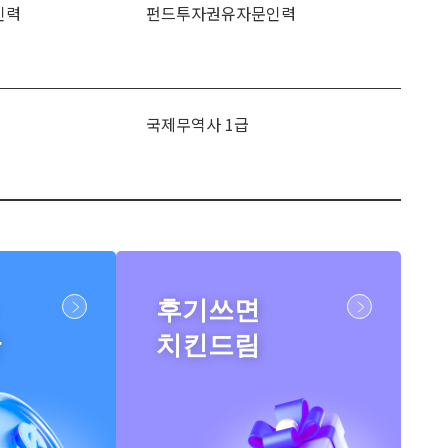
인력
펀드투자권유자문인력
국제무역사 1급
후기쓰면
반
치킨드림