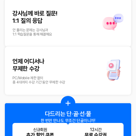
강사님께 바로 질문!
1:1 질의 응답
안 풀리는 문제는 강사님과
1:1 학습질문을 통해 해결해요
언제 어디서나
무제한 수강
PC/Mobile 제한 없이
총 4대까지 수강 기간 동안 무제한 수강
다드리는
단·골·선·물
한 번만 만나도
무조건 단골이니까!
신규회원
12시간
추가 할인 쿠폰
무료 수강권