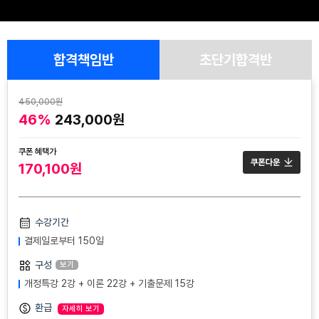
합격책임반
초단기합격반
450,000원
46%
243,000원
쿠폰 혜택가
170,100원
수강기간
결제일로부터 150일
구성
보기
개정특강 2강 + 이론 22강 + 기출문제 15강
환급
자세히 보기