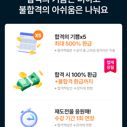
불합격의 아쉬움은 나눠요