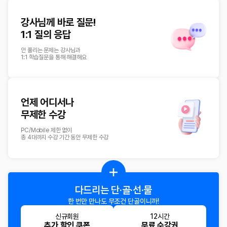
강사님께 바로 질문!
1:1 질의 응답
안 풀리는 문제는 강사님과
1:1 학습질문을 통해 해결해요
언제 어디서나
무제한 수강
PC/Mobile 제한 없이
총 4대까지 수강 기간 동안 무제한 수강
다드리는
단·골·선·물
한 번만 만나도
무조건 단골이니까!
신규회원
12시간
추가 할인 쿠폰
무료 수강권