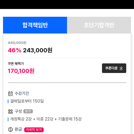
합격책임반
초단기합격반
450,000원
46%
243,000원
쿠폰 혜택가
170,100원
수강기간
결제일로부터 150일
구성
보기
개정특강 2강 + 이론 22강 + 기출문제 15강
환급
자세히 보기