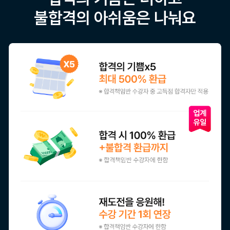
불합격의 아쉬움은 나눠요