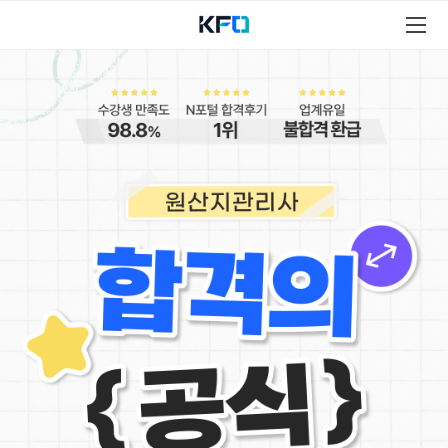
원
산
지
관
리
사