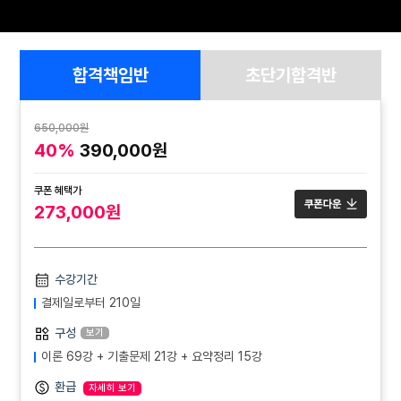
합격책임반
초단기합격반
650,000원
40%
390,000원
쿠폰 혜택가
273,000원
수강기간
결제일로부터 210일
구성
보기
이론 69강 + 기출문제 21강 + 요약정리 15강
환급
자세히 보기