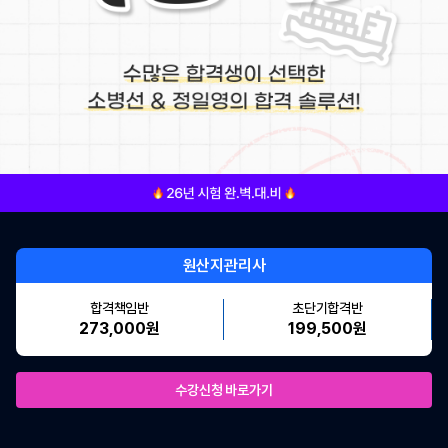
원산지관리사
합격책임반
초단기합격반
273,000원
199,500원
수강신청 바로가기