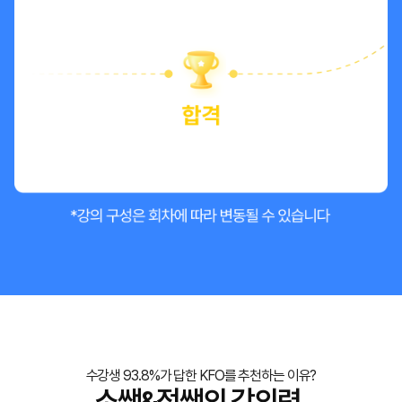
수강생 93.8%가 답한 KFO를 추천하는 이유?
소쌤&정쌤의 강의력