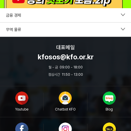
금융 경제
펀드투자권유자문인력
무역 물류
증권투자권유자문인력
CDCS
대표메일
파생상품투자권유자문인력
국제무역사1급
kfosos@kfo.or.kr
외환전문역 2종
무역영어
월 - 금
09:00 - 18:00
투자자산운용사
점심시간
11:50 - 13:00
보세사
원산지관리사
물류관리사
Youtube
Chatbot KFO
Blog