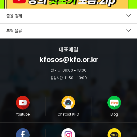
금융 경제
펀드투자권유자문인력
무역 물류
증권투자권유자문인력
CDCS
대표메일
파생상품투자권유자문인력
국제무역사1급
kfosos@kfo.or.kr
외환전문역 2종
무역영어
월 - 금
09:00 - 18:00
투자자산운용사
점심시간
11:50 - 13:00
보세사
원산지관리사
물류관리사
Youtube
Chatbot KFO
Blog