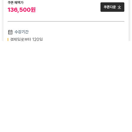
쿠폰 혜택가
136,500원
수강기간
결제일로부터 120일
직장인을 위한 초압축 강의 구성
구성
보기
수강 신청하기
강의 교안부터 기출 분석 문제집 무료 제공!
이론 26강 + 모의고사 12강
기본 제공 교재
강의 교안 파일 제공(PDF)
359제 기출 분석 문제집(PDF)
초단기합격반
수강신청하기