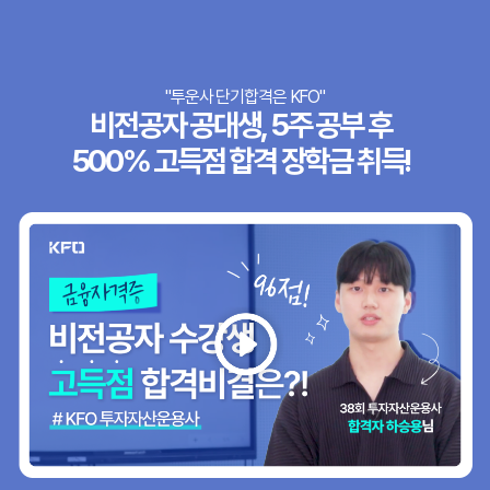
"투운사 단기합격은 KFO"
비전공자 공대생, 5주 공부 후
500% 고득점 합격 장학금 취득!