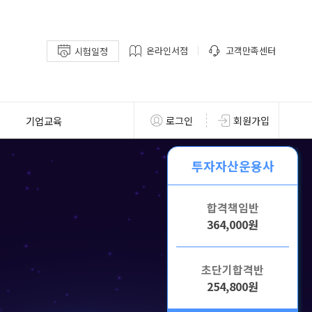
온라인서점
고객만족센터
시험일정
기업교육
로그인
회원가입
투자자산운용사
합격책임반
364,000원
초단기합격반
254,800원