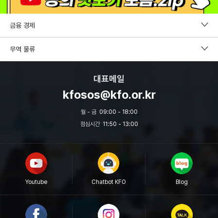
금융 경제
펀드투자권유자문인력
무역 물류
증권투자권유자문인력
CDCS
대표메일
파생상품투자권유자문인력
국제무역사1급
kfosos@kfo.or.kr
외환전문역 2종
무역영어
월 - 금
09:00 - 18:00
투자자산운용사
점심시간
11:50 - 13:00
보세사
원산지관리사
물류관리사
Youtube
Chatbot KFO
Blog