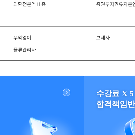
외환전문역 ii 종
증권투자권유자문
무역영어
보세사
물류관리사
수강료 X 5
합격책임