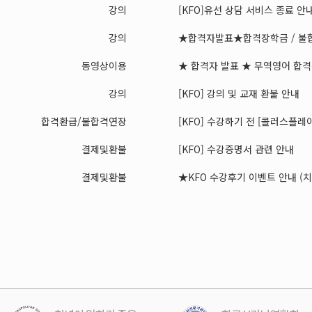
강의
[KFO]유선 상담 서비스 종료 안
강의
★합격자발표★합격장학금 / 불합
동영상이용
★ 합격자 발표 ★ 무역영어 합격장
강의
[KFO] 강의 및 교재 환불 안내
합격환급/불합격연장
[KFO] 수강하기 전 [콜러스플레이어
결제및환불
[KFO] 수강증명서 관련 안내
결제및환불
★KFO 수강후기 이벤트 안내 (치킨