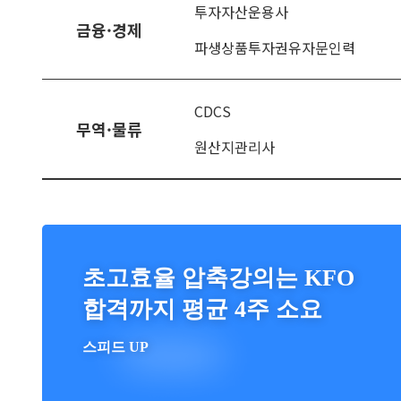
투자자산운용사
금융·경제
파생상품투자권유자문인력
CDCS
무역·물류
원산지관리사
초고효율 압축강의는 KFO
합격까지 평균 4주 소요
스피드 UP