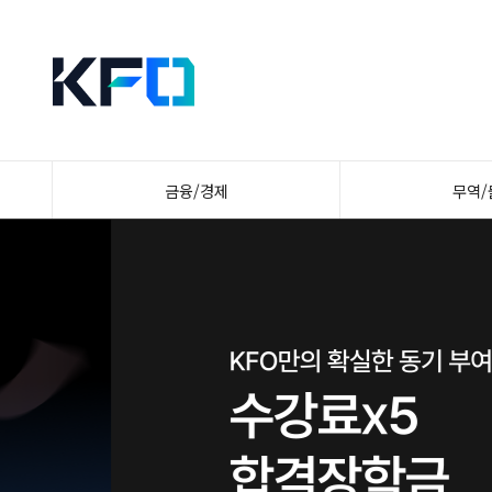
금융/경제
무역/