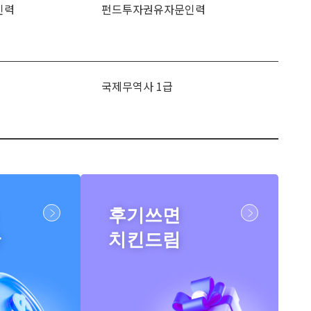
인력
펀드투자권유자문인력
국제무역사 1급
후기쓰면
반
치킨드림