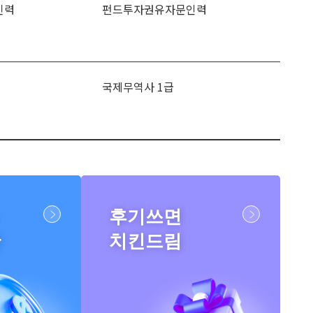
인력
펀드투자권유자문인력
국제무역사 1급
후기쓰면
반
치킨드림