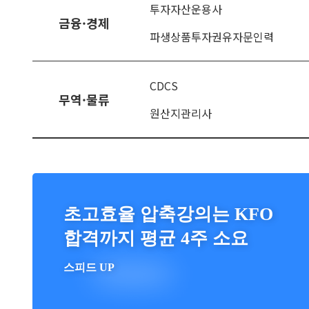
투자자산운용사
금융·경제
파생상품투자권유자문인력
CDCS
무역·물류
원산지관리사
초고효율 압축강의는 KFO
합격까지 평균 4주 소요
스피드 UP