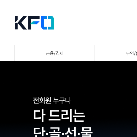
금융/경제
무역/