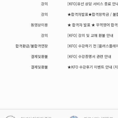
강의
[KFO]유선 상담 서비스 종료 안
강의
★합격자발표★합격장학금 / 불합
동영상이용
★ 합격자 발표 ★ 무역영어 합격장
강의
[KFO] 강의 및 교재 환불 안내
합격환급/불합격연장
[KFO] 수강하기 전 [콜러스플레이어
결제및환불
[KFO] 수강증명서 관련 안내
결제및환불
★KFO 수강후기 이벤트 안내 (치킨