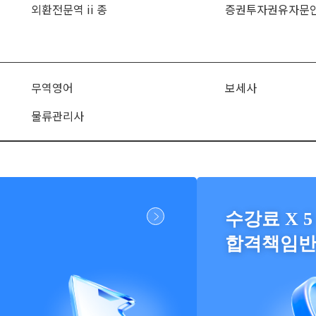
외환전문역 ii 종
증권투자권유자문
무역영어
보세사
물류관리사
수강료 X 5
합격책임