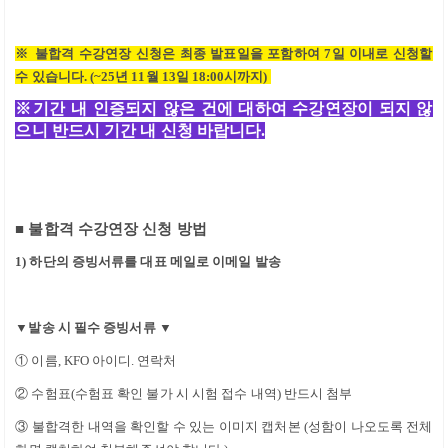
※
불합격 수강연장 신청은 최종 발표일을 포함하여
7일
이내로 신청할
수 있습니다
. (~25
년 11
월 13
일
18:00
시까지
)
※
기간 내 인증되지 않은 건에 대하여 수강연장이 되지 않
으니 반드시 기간 내 신청 바랍니다
.
■
불합격 수강연장 신청 방법
1)
하단의 증빙서류를 대표 메일로 이메일 발송
▼
발송 시 필수 증빙서류
▼
①
이름
, KFO
아이디
.
연락처
②
수험표
(
수험표 확인 불가 시 시험 접수 내역
)
반드시 첨부
③
불합격한 내역을 확인할 수 있는 이미지 캡처본
(
성함이 나오도록 전체