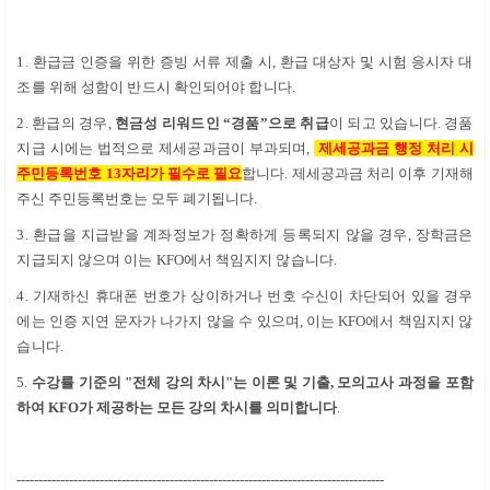
1. 환급금 인증을 위한 증빙 서류 제출 시
,
환급 대상자 및 시험 응시자 대
조를 위해 성함이 반드시 확인되어야 합니다
.
2. 환급의 경우
,
현금성 리워드인
“
경품
”
으로 취급
이 되고 있습니다
.
경품
지급 시에는 법적으로 제세공과금이 부과되며
,
제세공과금 행정 처리 시
주민등록번호
13
자리가 필수로 필요
합니다
.
제세공과금 처리 이후 기재해
주신 주민등록번호는
모두
폐기됩니다
.
3. 환급을 지급받을 계좌정보가 정확하게 등록되지 않을 경우
,
장학금은
지급되지 않으며 이는
KFO
에서 책임지지 않습니다
.
4. 기재하신 휴대폰 번호가 상이하거나
번호 수신이 차단되어 있을 경우
에는 인증 지연 문자가 나가지 않을 수 있으며
,
이는
KFO
에서 책임지지 않
습니다
.
5.
수강률 기준의 "전체 강의 차시"는 이론 및 기출, 모의고사 과정을 포함
하여 KFO가 제공하는 모든 강의 차시를 의미합니다
.
------------------------------------------------------------------------------------