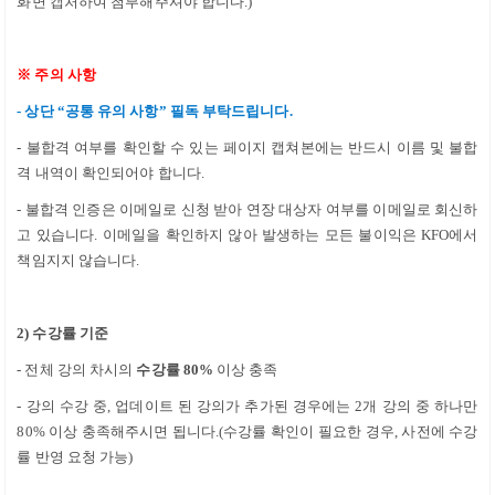
화면 캡처하여 첨부해주셔야 합니다
.)
※
주의 사항
-
상단
“
공통 유의 사항
”
필독 부탁드립니다.
-
불합격 여부를 확인할 수 있는 페이지 캡쳐본에는 반드시 이름 및 불합
격 내역이 확인되어야 합니다
.
-
불합격 인증은 이메일로 신청 받아 연장 대상자 여부를 이메일로 회신하
고 있습니다
.
이메일을 확인하지 않아 발생하는 모든 불이익은
KFO
에서
책임지지 않습니다
.
2)
수강률 기준
-
전체 강의 차시의
수강률 8
0%
이상 충족
-
강의 수강 중
,
업데이트 된 강의가 추가된 경우에는
2
개 강의 중 하나만
8
0%
이상 충족해주시면 됩니다
.(
수강률 확인이 필요한 경우
,
사전에 수강
률 반영 요청 가능
)