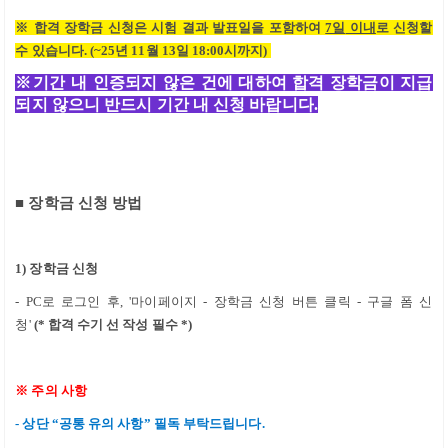
※
합격 장학금 신청은 시험 결과 발표일을 포함하여
7일
이내
로 신청할
수 있습니다
. (~25
년 11
월 13일
18:00
시까지
)
※
기간 내 인증되지 않은 건에 대하여 합격 장학금이 지급
되지 않으니 반드시 기간 내 신청 바랍니다
.
■
장학금 신청 방법
1)
장학금 신청
-
PC
로 로그인 후
, '
마이페이지
-
장학금 신청 버튼 클릭
-
구글 폼 신
청
'
(*
합격 수기 선 작성 필수 *
)
※
주의 사항
-
상단
“
공통 유의 사항
”
필독 부탁드립니다
.