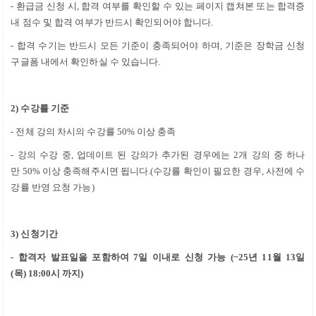
-
환급금 신청 시
,
합격 여부를 확인할 수 있는 페이지 캡쳐본 또는 합격증
내 점수 및 합격 여부가 반드시 확인되어야 합니다
.
- 합격 수기는 반드시 모든 기준이 충족되어야 하며
,
기준은 장학금 신청
구글폼 내에서 확인하실 수 있습니다
.
2)
수강률 기준
-
전체 강의 차시의 수강률
50%
이상 충족
- 강의 수강 중
,
업데이트 된 강의가 추가된 경우에는
2
개 강의 중 하나
만
50%
이상 충족해주시면 됩니다
.(
수강률 확인이 필요한 경우
,
사전에 수
강률 반영 요청 가능
)
3)
신청기간
-
합격자 발표일을 포함하여
7일
이내로 신청 가능
(~25
년 11
월 13
일
(목)
18:00
시 까지
)