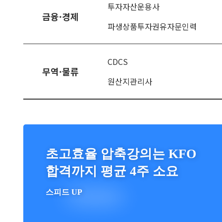
투자자산운용사
금융·경제
파생상품투자권유자문인력
CDCS
무역·물류
원산지관리사
초고효율 압축강의는 KFO
합격까지 평균 4주 소요
스피드 UP