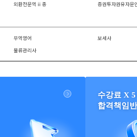
외환전문역 ii 종
증권투자권유자문
무역영어
보세사
물류관리사
수강료 X 5
합격책임