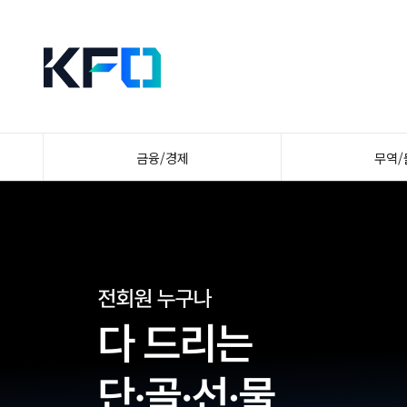
금융/경제
무역/