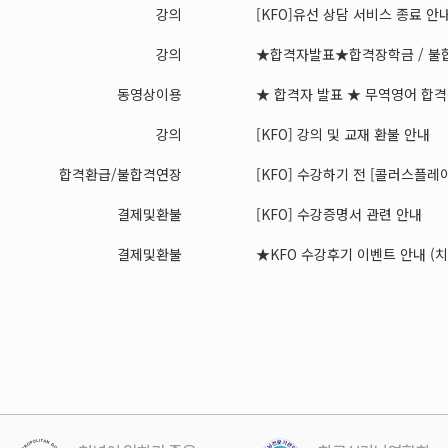
강의
[KFO]유선 상담 서비스 종료 안
강의
★합격자발표★합격장학금 / 불합
동영상이용
★ 합격자 발표 ★ 무역영어 합격장
강의
[KFO] 강의 및 교재 환불 안내
합격환급/불합격연장
[KFO] 수강하기 전 [콜러스플레이어
결제및환불
[KFO] 수강증명서 관련 안내
결제및환불
★KFO 수강후기 이벤트 안내 (치킨