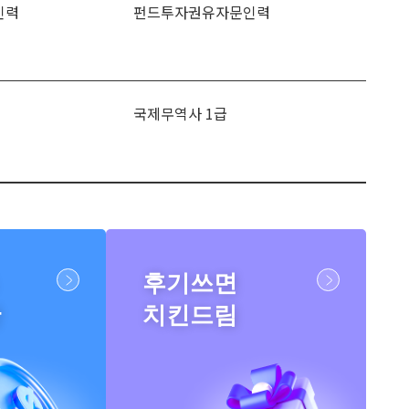
인력
펀드투자권유자문인력
국제무역사 1급
후기쓰면
반
치킨드림