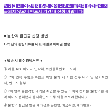
※
기간 내 인증되지 않은 건에 대하여 불합격 환급금이 지
급되지 않으니 반드시 기간 내 신청 바랍니다
.
■
불합격 환급금 신청 방법
1)
하단의 증빙서류를 대표 메일로 이메일 발송
▼
발송 시 필수 증빙서류
▼
①
이름
, KFO
아이디
.
연락처
,
주민등록번호
13
자리
②
2
회 연속 수험표
(
수험표 확인 불가 시 시험 접수 내역 및 응시확인
서
)
반드시 첨부
③
2
회 연속 불합격한 내역을 확인할 수 있는 이미지 캡처본
(
불합격한 내
역 이미지 캡처본과 응시확인서 모두 제출 주셔야 합니다.
)
④
불합격 환급을 받을 계좌정보
(
은행명
,
예금주명
,
계좌번호
)