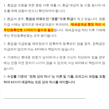
1. 환급금 인증을 위한 증빙 서류 제출 시
,
환급 대상자 및 시험 응시자 대
조를 위해 성함이 반드시 확인되어야 합니다
.
2. 환급의 경우
,
현금성 리워드인
“
경품
”
으로 취급
이 되고 있습니다
.
경품
지급 시에는 법적으로 제세공과금이 부과되며
,
제세공과금 행정 처리 시
주민등록번호
13
자리가 필수로 필요
합니다
.
제세공과금 처리 이후 기재해
주신 주민등록번호는
모두
폐기됩니다
.
3. 환급을 지급받을 계좌정보가 정확하게 등록되지 않을 경우
,
장학금은
지급되지 않으며 이는
KFO
에서 책임지지 않습니다
.
4. 기재하신 휴대폰 번호가 상이하거나
번호 수신이 차단되어 있을 경우
에는 인증 지연 문자가 나가지 않을 수 있으며
,
이는
KFO
에서 책임지지 않
습니다
.
5.
수강률 기준의 "전체 강의 차시"는 이론 및 기출, 모의고사 과정을 포함
하여 KFO가 제공하는 모든 강의 차시를 의미합니다
.
------------------------------------------------------------------------------------