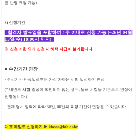
률 반영 요청 가능
)
3)
신청기간
합격자 발표일을 포함하여
1
주 이내로 신청 가능
(~26
년 04
월
15
일(수)
18:00
시 까지
)
※ 신청 기한 외에 신청 시 혜택 지급이 불가합니다.
■
수강기간 연장
-
수강기간 만료일로부터 가장 가까운 시험 일정까지 연장
(*
내년도 시험 일정이 확인되지 않는 경우
,
올해 시험을 기준으로 연장이
진행됩니다
.)
- 결제 당시 정책에 따라
30
일
, 60
일의 특정 기간이 연장될 수 있습니다
.
대표 메일로 신청하기
▶
kfosos@kfo.or.kr