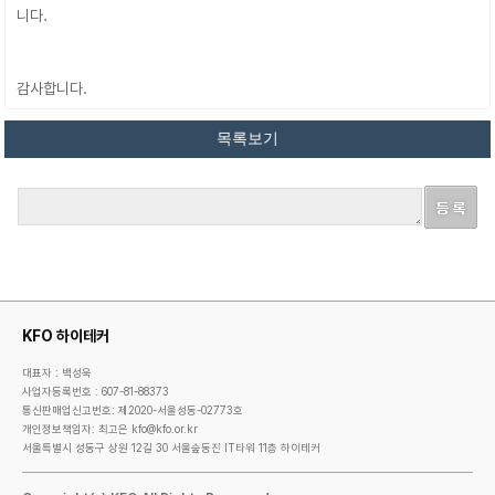
니다.
감사합니다.
KFO 하이테커
대표자 : 백성욱
사업자등록번호 : 607-81-88373
통신판매업신고번호: 제2020-서울성동-02773호
개인정보책임자: 최고은 kfo@kfo.or.kr
서울특별시 성동구 상원 12길 30 서울숲동진 IT타워 11층 하이테커