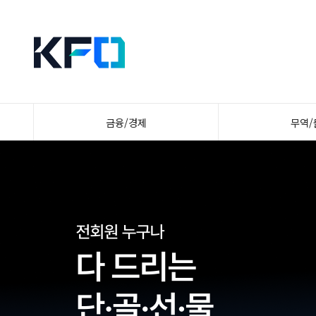
금융/경제
무역/