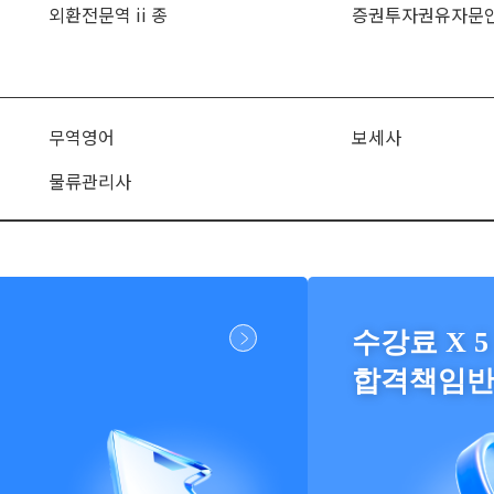
외환전문역 ii 종
증권투자권유자문
무역영어
보세사
물류관리사
수강료 X 5
합격책임