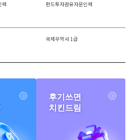
인력
펀드투자권유자문인력
국제무역사 1급
후기쓰면
반
치킨드림