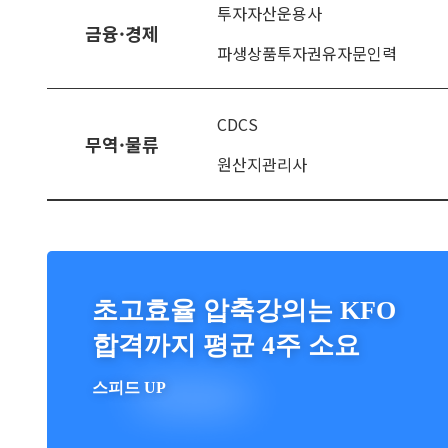
투자자산운용사
금융·경제
파생상품투자권유자문인력
CDCS
무역·물류
원산지관리사
초고효율 압축강의는 KFO
합격까지 평균 4주 소요
스피드 UP