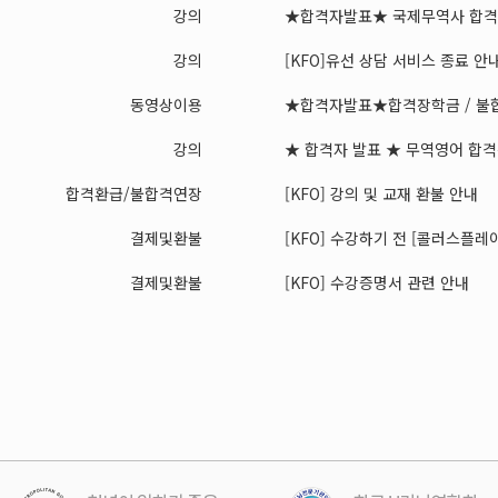
강의
★합격자발표★ 국제무역사 합격장
강의
[KFO]유선 상담 서비스 종료 안
동영상이용
★합격자발표★합격장학금 / 불합
강의
★ 합격자 발표 ★ 무역영어 합격장
합격환급/불합격연장
[KFO] 강의 및 교재 환불 안내
결제및환불
[KFO] 수강하기 전 [콜러스플레이어
결제및환불
[KFO] 수강증명서 관련 안내