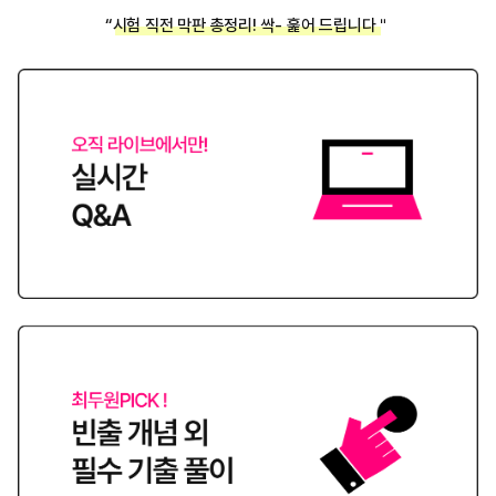
“시험 직전 막판 총정리! 싹- 훑어 드립니다＂