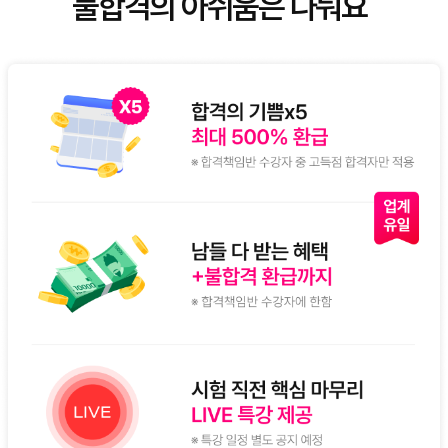
불합격의 아쉬움은 나눠요