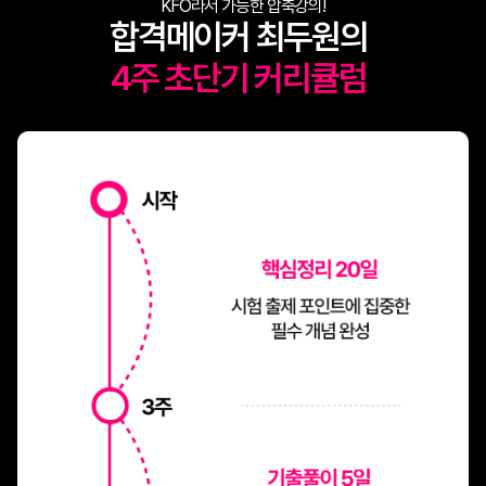
KFO라서 가능한 압축강의!
합격메이커 최두원의
4주 초단기 커리큘럼