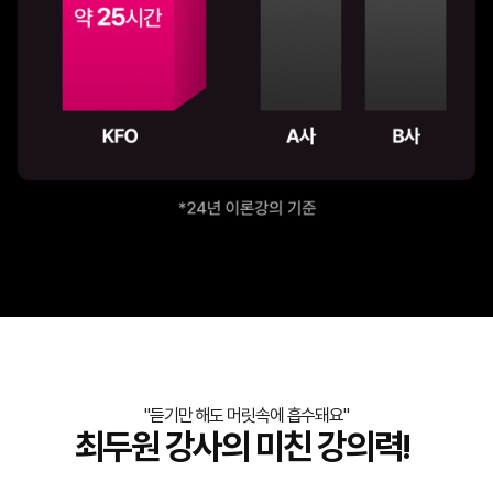
"듣기만 해도 머릿속에 흡수돼요"
최두원 강사의 미친 강의력!